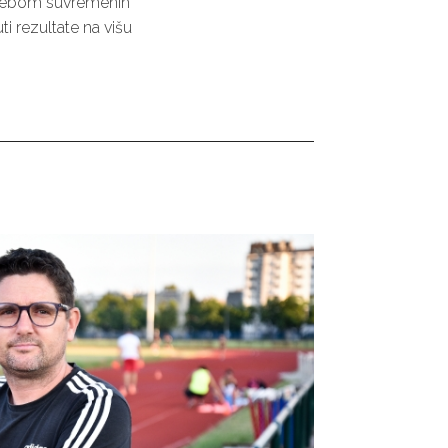
otrebom suvremenih
ti rezultate na višu