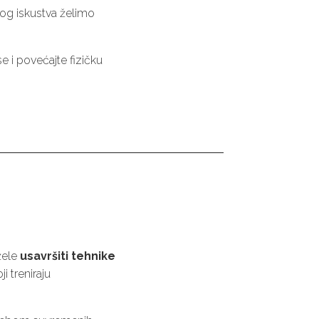
og iskustva želimo
e i povećajte fizičku
žele
usavršiti tehnike
i treniraju