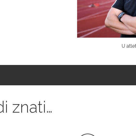
U atle
i znati…