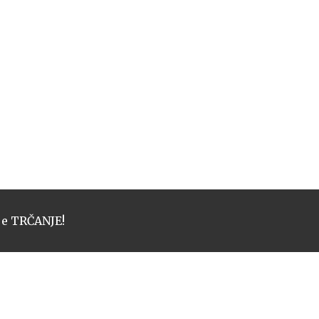
je
TRČANJE!