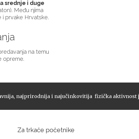
 za srednje i duge
aton). Među njima
ce i prvake Hrvatske.
anja
 predavanja na temu
ke opreme.
vnija, najprirodnija i najučinkovitija fizička aktivnost 
Za trkače početnike