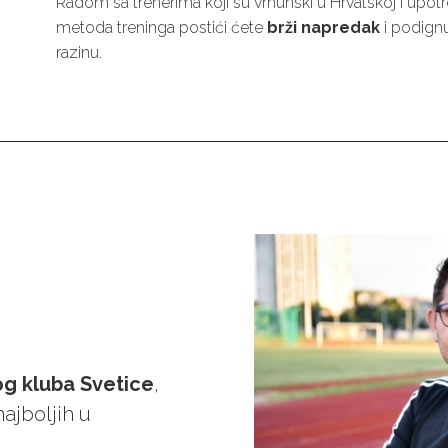
Radom sa trenerima koji su vrhunski u Hrvatskoj i up
metoda treninga postići ćete
brži napredak
i podignu
razinu.
og kluba Svetice
,
najboljih u