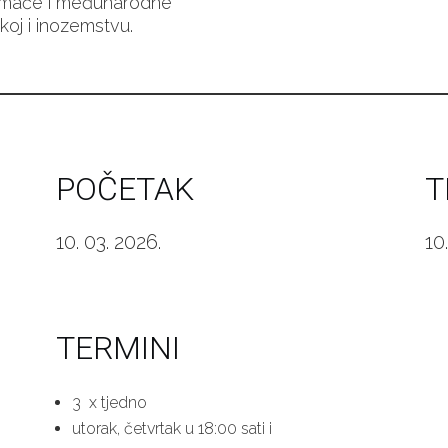
omaće i međunarodne
koj i inozemstvu.
POČETAK
T
10. 03. 2026.
10.
TERMINI
3 x tjedno
utorak, četvrtak u 18:00 sati i