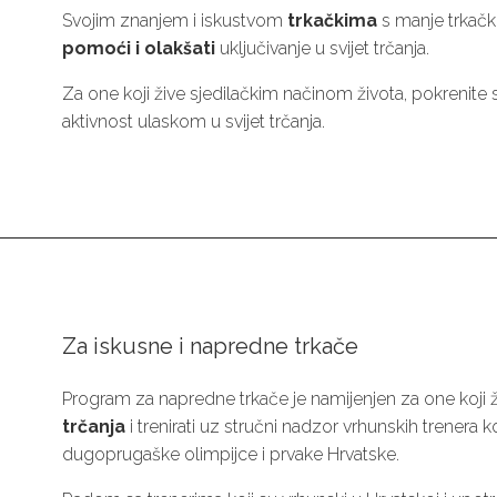
Svojim znanjem i iskustvom
trkačkima
s manje trkačk
pomoći i olakšati
uključivanje u svijet trčanja.
Za one koji žive sjedilačkim načinom života, pokrenite s
aktivnost ulaskom u svijet trčanja.
Za iskusne i napredne trkače
Program za napredne trkače je namijenjen za one koji 
trčanja
i trenirati uz stručni nadzor vrhunskih trenera koj
dugoprugaške olimpijce i prvake Hrvatske.