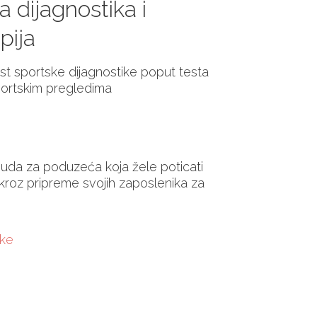
a dijagnostika i
apija
t sportske dijagnostike poput testa
sportskim pregledima
da za poduzeća koja žele poticati
 kroz pripreme svojih zaposlenika za
tke