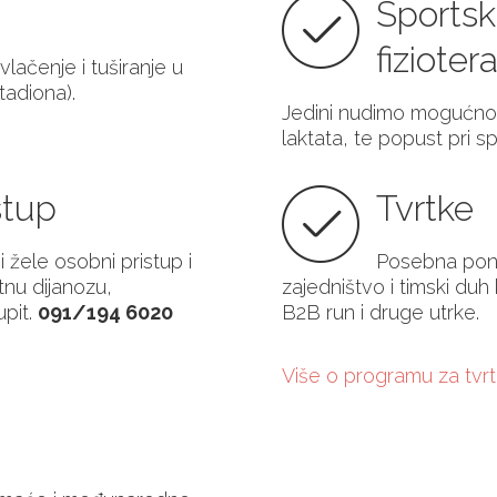
Sportsk
fizioter
lačenje i tuširanje u
tadiona).
Jedini nudimo mogućnos
laktata, te popust pri 
stup
Tvrtke
žele osobni pristup i
Posebna ponu
tnu dijanozu,
zajedništvo i timski duh
upit.
091/194 6020
B2B run i druge utrke.
Više o programu za tvr